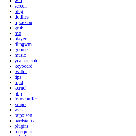
wm
screen
blog
dotfiles
проекты
grub
msi
player
tilingwm
gnome
music
yeahconsole
keyboard
twitter
tips
mpd
kernel
php
framebuffer
xmpp
web
ratpoison
hardstatus
plugins
mosquito