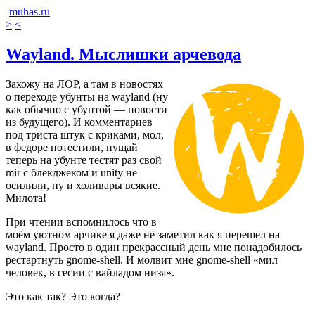
muhas.ru
>
<
Wayland. Мыслишки арчевода
Захожу на ЛОР, а там в новостях
о переходе убунты на wayland (ну
как обычно с убунтой — новости
из будущего). И комментариев
под триста штук с криками, мол,
в федоре потестили, пущай
теперь на убунте тестят раз свой
mir с блекджеком и unity не
осилили, ну и холивары всякие.
Милота!
При чтении вспомнилось что в
моём уютном арчике я даже не заметил как я перешел на
wayland. Просто в один прекрассный день мне понадобилось
рестартнуть gnome-shell. И молвит мне gnome-shell «мил
человек, в сесии с вайладом низя».
Это как так? Это когда?