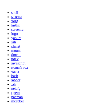
shell
мысли
xorg
lastfm
screenrc
logo
yaourt
ssh
planet
mount
dmenu
udev
javascript
новый год
часы
bash
jabber
zsh
netcfg
цвета
pacman
mcabber