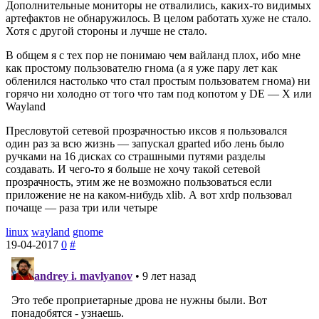
Дополнительные мониторы не отвалились, каких-то видимых
артефактов не обнаружилось. В целом работать хуже не стало.
Хотя с другой стороны и лучше не стало.
В общем я с тех пор не понимаю чем вайланд плох, ибо мне
как простому пользователю гнома (а я уже пару лет как
обленился настолько что стал простым пользоватем гнома) ни
горячо ни холодно от того что там под копотом у DE — X или
Wayland
Пресловутой сетевой прозрачностью иксов я пользовался
один раз за всю жизнь — запускал gparted ибо лень было
ручками на 16 дисках со страшными путями разделы
создавать. И чего-то я больше не хочу такой сетевой
прозрачность, этим же не возможно пользоваться если
приложение не на каком-нибудь xlib. А вот xrdp пользовал
почаще — раза три или четыре
linux
wayland
gnome
19-04-2017
0
#