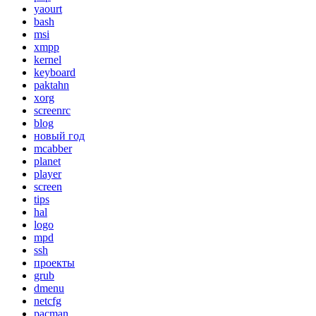
yaourt
bash
msi
xmpp
kernel
keyboard
paktahn
xorg
screenrc
blog
новый год
mcabber
planet
player
screen
tips
hal
logo
mpd
ssh
проекты
grub
dmenu
netcfg
pacman