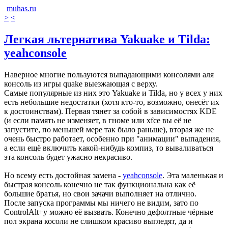
muhas.ru
>
<
Легкая льтернатива Yakuake и Tilda:
yeahconsole
Наверное многие пользуются выпадающими консолями аля
консоль из игры quake выезжающая с верху.
Самые популярные из них это Yakuake и Tilda, но у всех у них
есть небольшие недостатки (хотя кто-то, возможно, онесёт их
к достоинствам). Первая тянет за собой в зависимостях KDE
(и если память не изменяет, в гноме или xfce вы её не
запустите, по меньшей мере так было раньше), вторая же не
очень быстро работает, особенно при "анимации" выпадения,
а если ещё включить какой-нибудь компиз, то вываливаться
эта консоль будет ужасно некрасиво.
Но всему есть достойная замена -
yeahconsole
. Эта маленькая и
быстрая консоль конечно не так функциональна как её
большие братья, но свои зачачи выполняет на отлично.
После запуска программы мы ничего не видим, зато по
ControlAlt+y можно её вызвать. Конечно дефолтные чёрные
пол экрана косоли не слишком красиво выгледят, да и