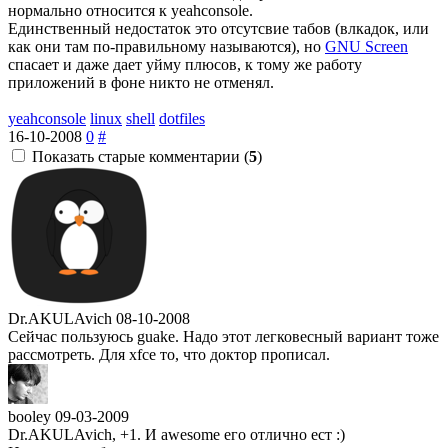
нормально относится к yeahconsole.
Единственный недостаток это отсутсвие табов (влкадок, или
как они там по-правильному называются), но
GNU Screen
спасает и даже дает уйму плюсов, к тому же работу
приложений в фоне никто не отменял.
yeahconsole
linux
shell
dotfiles
16-10-2008
0
#
Показать старые комментарии (
5
)
Dr.AKULAvich
08-10-2008
Сейчас пользуюсь guake. Надо этот легковесный вариант тоже
рассмотреть. Для xfce то, что доктор прописал.
booley
09-03-2009
Dr.AKULAvich, +1. И awesome его отлично ест :)