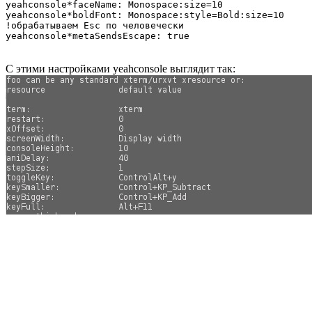
yeahconsole*faceName: Monospace:size=10

yeahconsole*boldFont: Monospace:style=Bold:size=10

!обрабатываем Esc по человечески

С этими настройками yeahconsole выглядит так: