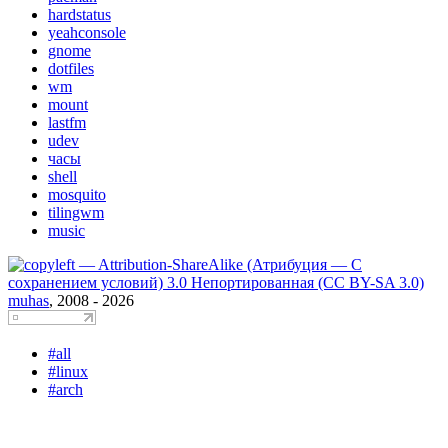
hardstatus
yeahconsole
gnome
dotfiles
wm
mount
lastfm
udev
часы
shell
mosquito
tilingwm
music
muhas
, 2008 - 2026
#all
#linux
#arch